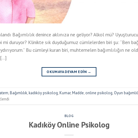
andı Bağımlılık denince aklınıza ne geliyor? Alkol mü? Uyuşturucu
bi mi duruyor? Klinikte sık duyduğumuz cümlelerden biri şu: “Ben bağ
aydırıyorum.” Bu cümleyi kuran biri, muhtemelen bağımlılığın ne ol
 […]
OKUMAYA DEVAM EDIN
→
atem
,
Bağımlılık
,
kadıköy psikolog
,
Kumar
,
Madde
,
online psikolog
,
Oyun bağımlıl
tlendi
BLOG
Kadıköy Online Psikolog