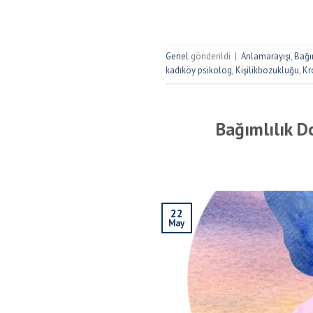
Genel
gönderildi
|
Anlamarayışı
,
Bağı
kadıköy psikolog
,
Kişilikbozukluğu
,
Kr
Bağımlılık D
22
May