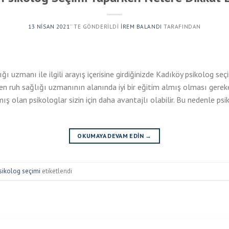
13 NISAN 2021
’' TE GÖNDERILDI
İREM BALANDI
TARAFINDAN
ğı uzmanı ile ilgili arayış içerisine girdiğinizde Kadıköy psikolog se
en ruh sağlığı uzmanının alanında iyi bir eğitim almış olması gereken
ş olan psikologlar sizin için daha avantajlı olabilir. Bu nedenle psi
OKUMAYA DEVAM EDIN
→
sikolog seçimi
etiketlendi