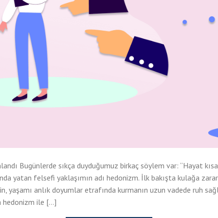
andı Bugünlerde sıkça duyduğumuz birkaç söylem var: “Hayat kısa, 
nda yatan felsefi yaklaşımın adı hedonizm. İlk bakışta kulağa zararsı
n, yaşamı anlık doyumlar etrafında kurmanın uzun vadede ruh sağlı
a hedonizm ile […]