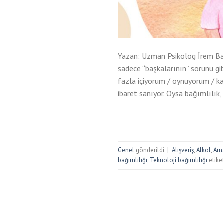
Yazan: Uzman Psikolog İrem Bal
sadece “başkalarının” sorunu gi
fazla içiyorum / oynuyorum / k
ibaret sanıyor. Oysa bağımlılık,
Genel
gönderildi
|
Alışveriş
,
Alkol
,
Am
bağımlılığı
,
Teknoloji bağımlılığı
etike