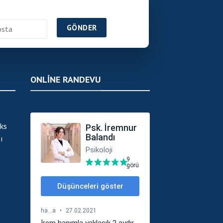
ONLINE RANDEVU
ks
ı