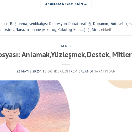
OKUMAYA DEVAM EDIN
→
mlılık
,
Bağlanma
,
Benlikalgısı
,
Depresyon
,
Dikkateksikliği
,
Dopamin
,
Dürtüsellik
,
E
onikstres
,
Narsizm
,
online psikolog
,
Psikolog
,
Ruhsağlığı
,
Stres
etiketlendi
GENEL
osyası: Anlamak,Yüzleşmek,Destek, Mitler
22 MAYIS 2025
’' TE GÖNDERILDI
İREM BALANDI
TARAFINDAN