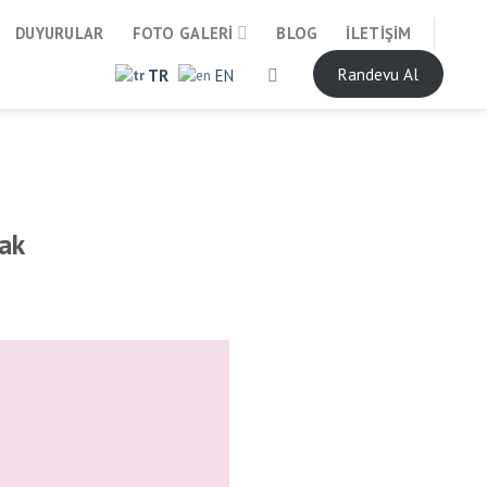
DUYURULAR
FOTO GALERI
BLOG
İLETIŞIM
Randevu Al
TR
EN
ak