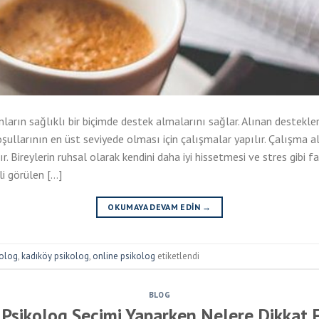
ların sağlıklı bir biçimde destek almalarını sağlar. Alınan destekler
ullarının en üst seviyede olması için çalışmalar yapılır. Çalışma ala
. Bireylerin ruhsal olarak kendini daha iyi hissetmesi ve stres gibi f
li görülen […]
OKUMAYA DEVAM EDIN
→
kolog
,
kadıköy psikolog
,
online psikolog
etiketlendi
BLOG
Psikolog Seçimi Yaparken Nelere Dikkat 