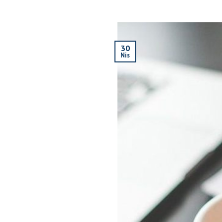
30
Nis