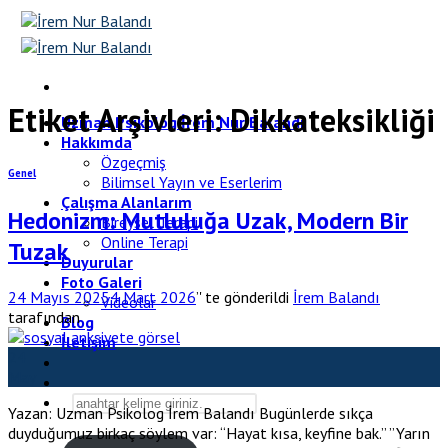
Skip
to
content
Etiket Arşivleri:
Dikkateksikliği
Uzman Psikolog İrem Nur Balandı
Hakkımda
Özgeçmiş
Genel
Bilimsel Yayın ve Eserlerim
Çalışma Alanlarım
Hedonizm: Mutluluğa Uzak, Modern Bir
Bireysel Terapi
Online Terapi
Tuzak
Duyurular
Foto Galeri
24 Mayıs 2025
4 Mart 2026
’' te gönderildi
İrem Balandı
Videolar
tarafından
Blog
İletişim
24
May
Yazan: Uzman Psikolog İrem Balandı Bugünlerde sıkça
duyduğumuz birkaç söylem var: “Hayat kısa, keyfine bak.” ”Yarın