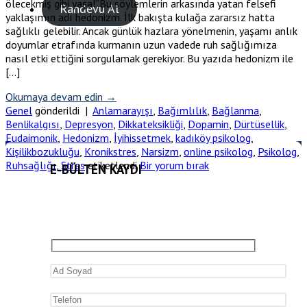
ölecekmiş gibi yaşa!”Bu söylemlerin arkasında yatan felsefi
Randevu Al
yaklaşımın adı hedonizm. İlk bakışta kulağa zararsız hatta
sağlıklı gelebilir. Ancak günlük hazlara yönelmenin, yaşamı anlık
doyumlar etrafında kurmanın uzun vadede ruh sağlığımıza
nasıl etki ettiğini sorgulamak gerekiyor. Bu yazıda hedonizm ile
[…]
Okumaya devam edin
→
Genel
gönderildi
|
Anlamarayışı
,
Bağımlılık
,
Bağlanma
,
Benlikalgısı
,
Depresyon
,
Dikkateksikliği
,
Dopamin
,
Dürtüsellik
,
Eudaimonik
,
Hedonizm
,
İyihissetmek
,
kadıköy psikolog
,
Kişilikbozukluğu
,
Kronikstres
,
Narsizm
,
online psikolog
,
Psikolog
,
Ruhsağlığı
,
Stres
etiketlendi
Bir yorum bırak
E-BÜLTEN KAYDI