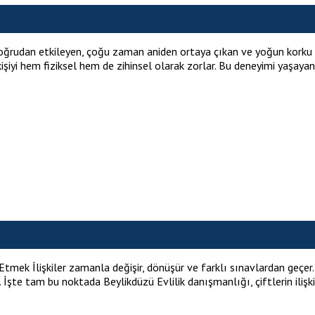
i doğrudan etkileyen, çoğu zaman aniden ortaya çıkan ve yoğun korku h
işiyi hem fiziksel hem de zihinsel olarak zorlar. Bu deneyimi yaşayan
şa Etmek İlişkiler zamanla değişir, dönüşür ve farklı sınavlardan geç
İşte tam bu noktada Beylikdüzü Evlilik danışmanlığı, çiftlerin ilişkil