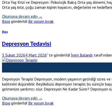
Orta Yaş Krizi ve Depresyon: Psikolojik Bakış Orta yaş dönemi, haya
Orta yaş krizi, çoğu zaman kişinin hayatını, değerlerini ve hedefle
Okumaya devam edin
→
Blog
gönderildi
Bir yorum bırak
Blog
Depresyon Tedavisi
3 Şubat 2026
4 Mart 2026
’' te gönderildi
İrem Balandı
tarafından
03
Şub
Depresyon Terapisi Depresyon, modern yaşamın getirdiği stres ve yoğu
kalitesini düşürebilir. Beylikdüzü depresyon terapisi, bu süreçle b
gelmenize yardımcı olur. Depresyon Ne Kadar Sürer? Depresyon sü
Okumaya devam edin
→
Blog
gönderildi
Bir yorum bırak