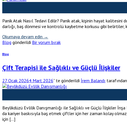
28
Oca
Panik Atak Nasıl Tedavi Edilir? Panik atak, kişinin hayat kalitesin
darlığı, baş dönmesi ve kontrolü kaybetme korkusu gibi belirtiler, k
Okumaya devam edin
→
Blog
gönderildi
Bir yorum bırak
Blog
Çift Terapisi ile Sağlıklı ve Güçlü İlişkiler
27 Ocak 2026
4 Mart 2026
’' te gönderildi
İrem Balandı
tarafından
27
Oca
Beylikdüzü Evlilik Danışmanlığı ile Sağlıklı ve Güçlü İlişkiler İn
da kariyer baskısıyla baş etmek çiftler için her zaman kolay olmaz. 
için […]