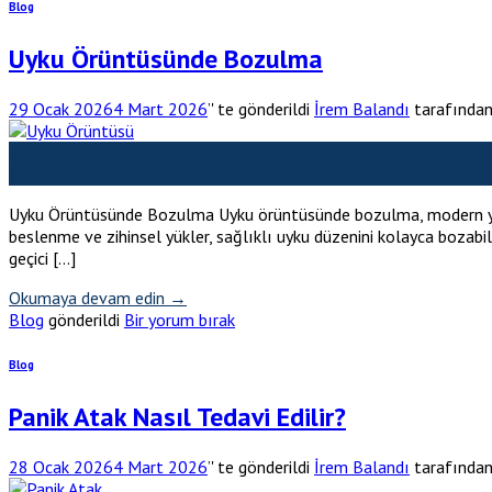
Blog
Uyku Örüntüsünde Bozulma
29 Ocak 2026
4 Mart 2026
’' te gönderildi
İrem Balandı
tarafında
29
Oca
Uyku Örüntüsünde Bozulma Uyku örüntüsünde bozulma, modern yaşamı
beslenme ve zihinsel yükler, sağlıklı uyku düzenini kolayca bozabilir
geçici […]
Okumaya devam edin
→
Blog
gönderildi
Bir yorum bırak
Blog
Panik Atak Nasıl Tedavi Edilir?
28 Ocak 2026
4 Mart 2026
’' te gönderildi
İrem Balandı
tarafında