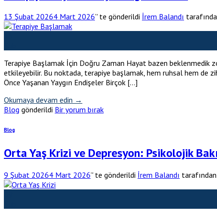
13 Şubat 2026
4 Mart 2026
’' te gönderildi
İrem Balandı
tarafınd
13
Şub
Terapiye Başlamak İçin Doğru Zaman Hayat bazen beklenmedik zorluk
etkileyebilir. Bu noktada, terapiye başlamak, hem ruhsal hem de zi
Önce Yaşanan Yaygın Endişeler Birçok […]
Okumaya devam edin
→
Blog
gönderildi
Bir yorum bırak
Blog
Orta Yaş Krizi ve Depresyon: Psikolojik Bak
9 Şubat 2026
4 Mart 2026
’' te gönderildi
İrem Balandı
tarafından
09
Şub