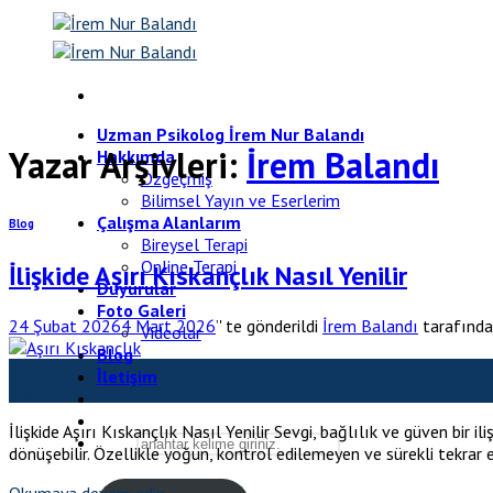
Skip
to
content
Uzman Psikolog İrem Nur Balandı
Yazar Arşivleri:
İrem Balandı
Hakkımda
Özgeçmiş
Bilimsel Yayın ve Eserlerim
Çalışma Alanlarım
Blog
Bireysel Terapi
Online Terapi
İlişkide Aşırı Kıskançlık Nasıl Yenilir
Duyurular
Foto Galeri
24 Şubat 2026
4 Mart 2026
’' te gönderildi
İrem Balandı
tarafınd
Videolar
Blog
24
İletişim
Şub
İlişkide Aşırı Kıskançlık Nasıl Yenilir Sevgi, bağlılık ve güven bir i
dönüşebilir. Özellikle yoğun, kontrol edilemeyen ve sürekli tekrar e