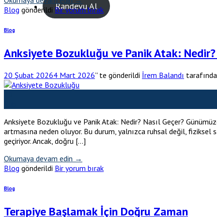
Okumaya devam edin
→
Randevu Al
Blog
gönderildi
Bir yorum bırak
Blog
Anksiyete Bozukluğu ve Panik Atak: Nedir?
20 Şubat 2026
4 Mart 2026
’' te gönderildi
İrem Balandı
tarafınd
20
Şub
Anksiyete Bozukluğu ve Panik Atak: Nedir? Nasıl Geçer? Günümüzde 
artmasına neden oluyor. Bu durum, yalnızca ruhsal değil, fiziksel sa
geçiriyor. Ancak, doğru […]
Okumaya devam edin
→
Blog
gönderildi
Bir yorum bırak
Blog
Terapiye Başlamak İçin Doğru Zaman