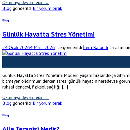
Okumaya devam edin
→
Blog
gönderildi
Bir yorum bırak
Blog
Günlük Hayatta Stres Yönetimi
24 Ocak 2026
4 Mart 2026
’' te gönderildi
İrem Balandı
tarafında
24
Oca
Günlük Hayatta Stres Yönetimi Modern yaşam hızlandıkça zihnimiz d
bitmeyen bildirimleri derken stres, günlük hayatın neredeyse görün
ruhsal dengeyi, fiziksel sağlığı […]
Okumaya devam edin
→
Blog
gönderildi
Bir yorum bırak
Blog
Aile Terapisi Nedir?