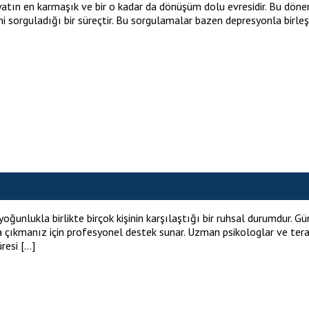
tın en karmaşık ve bir o kadar da dönüşüm dolu evresidir. Bu dönem, 
rini sorguladığı bir süreçtir. Bu sorgulamalar bazen depresyonla birl
nlukla birlikte birçok kişinin karşılaştığı bir ruhsal durumdur. Günl
aşa çıkmanız için profesyonel destek sunar. Uzman psikologlar ve ter
resi […]