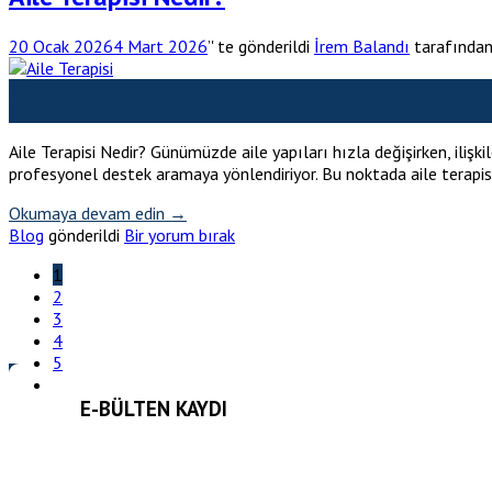
20 Ocak 2026
4 Mart 2026
’' te gönderildi
İrem Balandı
tarafında
20
Oca
Aile Terapisi Nedir? Günümüzde aile yapıları hızla değişirken, ilişk
profesyonel destek aramaya yönlendiriyor. Bu noktada aile terapisi n
Okumaya devam edin
→
Blog
gönderildi
Bir yorum bırak
1
2
3
4
5
E-BÜLTEN KAYDI