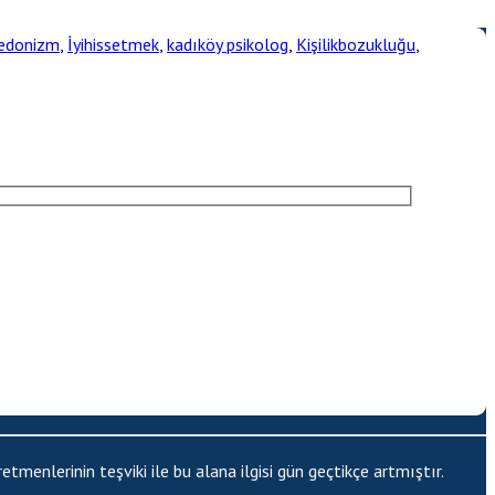
edonizm
,
İyihissetmek
,
kadıköy psikolog
,
Kişilikbozukluğu
,
menlerinin teşviki ile bu alana ilgisi gün geçtikçe artmıştır.