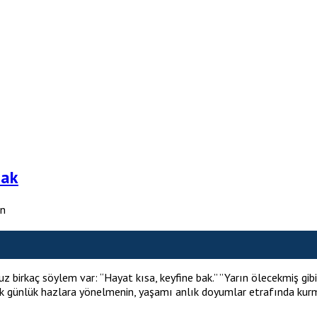
zak
an
irkaç söylem var: “Hayat kısa, keyfine bak.” ”Yarın ölecekmiş gibi
ncak günlük hazlara yönelmenin, yaşamı anlık doyumlar etrafında ku