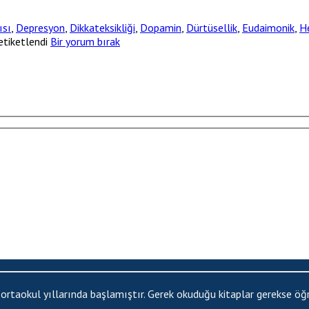
ısı
,
Depresyon
,
Dikkateksikliği
,
Dopamin
,
Dürtüsellik
,
Eudaimonik
,
H
etiketlendi
Bir yorum bırak
ortaokul yıllarında başlamıştır. Gerek okuduğu kitaplar gerekse öğret