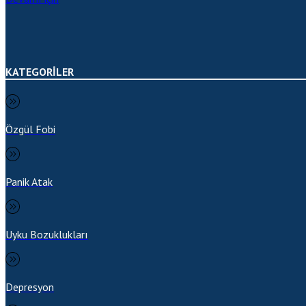
KATEGORİLER
Özgül Fobi
Panik Atak
Uyku Bozuklukları
Depresyon