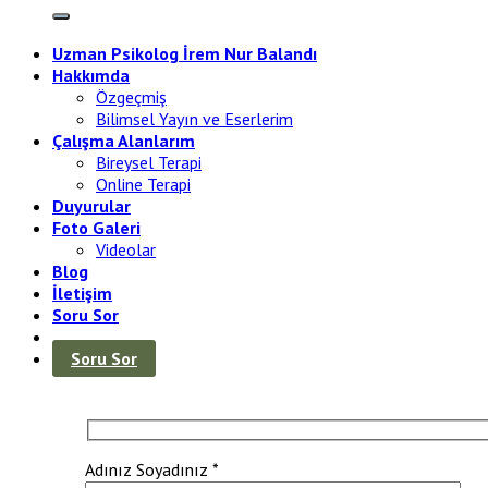
Uzman Psikolog İrem Nur Balandı
Hakkımda
Özgeçmiş
Bilimsel Yayın ve Eserlerim
Çalışma Alanlarım
Bireysel Terapi
Online Terapi
Duyurular
Foto Galeri
Videolar
Blog
İletişim
Soru Sor
Soru Sor
Adınız Soyadınız *