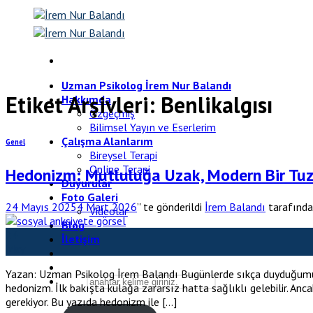
Skip
to
content
Uzman Psikolog İrem Nur Balandı
Etiket Arşivleri:
Benlikalgısı
Hakkımda
Özgeçmiş
Bilimsel Yayın ve Eserlerim
Çalışma Alanlarım
Genel
Bireysel Terapi
Online Terapi
Hedonizm: Mutluluğa Uzak, Modern Bir Tu
Duyurular
Foto Galeri
24 Mayıs 2025
4 Mart 2026
’' te gönderildi
İrem Balandı
tarafınd
Videolar
Blog
24
İletişim
May
Yazan: Uzman Psikolog İrem Balandı Bugünlerde sıkça duyduğumuz b
hedonizm. İlk bakışta kulağa zararsız hatta sağlıklı gelebilir. A
gerekiyor. Bu yazıda hedonizm ile […]