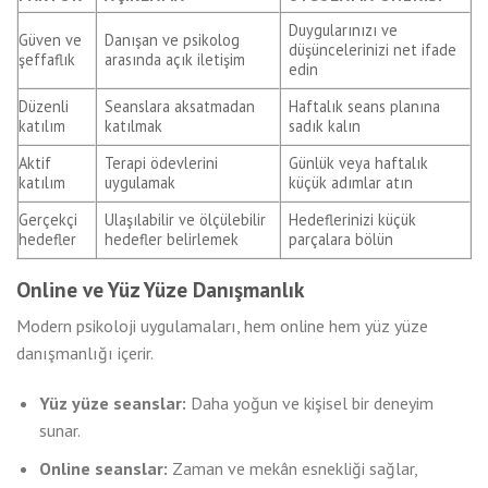
Duygularınızı ve
Güven ve
Danışan ve psikolog
düşüncelerinizi net ifade
şeffaflık
arasında açık iletişim
edin
Düzenli
Seanslara aksatmadan
Haftalık seans planına
katılım
katılmak
sadık kalın
Aktif
Terapi ödevlerini
Günlük veya haftalık
katılım
uygulamak
küçük adımlar atın
Gerçekçi
Ulaşılabilir ve ölçülebilir
Hedeflerinizi küçük
hedefler
hedefler belirlemek
parçalara bölün
Online ve Yüz Yüze Danışmanlık
Modern psikoloji uygulamaları, hem online hem yüz yüze
danışmanlığı içerir.
Yüz yüze seanslar:
Daha yoğun ve kişisel bir deneyim
sunar.
Online seanslar:
Zaman ve mekân esnekliği sağlar,