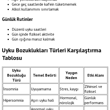
Gece geç saatlerde kafein tüketmemek
Alkol kullanımını sınırlamak
Günlük Rutinler
Düzenli uyku saatleri
Gün içinde fiziksel aktivite
Gün ışığına maruz kalmak
Uyku Bozuklukları Türleri Karşılaştırma
Tablosu
Uyku
Yaygın
Bozukluğu
Temel Belirti
Etki Alanı
Neden
Türü
Zihinsel ve
İnsomnia
Uyuyamama
Stres, kaygı
fiziksel
Hormonal,
Günlük
Hipersomnia
Aşırı uyku hali
nörolojik
performans
Anormal uyku