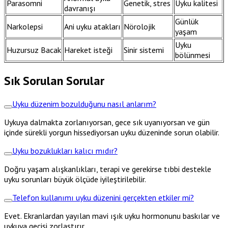
Parasomni
Genetik, stres
Uyku kalitesi
davranışı
Günlük
Narkolepsi
Ani uyku atakları
Nörolojik
yaşam
Uyku
Huzursuz Bacak
Hareket isteği
Sinir sistemi
bölünmesi
Sık Sorulan Sorular
Uyku düzenim bozulduğunu nasıl anlarım?
Uykuya dalmakta zorlanıyorsan, gece sık uyanıyorsan ve gün
içinde sürekli yorgun hissediyorsan uyku düzeninde sorun olabilir.
Uyku bozuklukları kalıcı mıdır?
Doğru yaşam alışkanlıkları, terapi ve gerekirse tıbbi destekle
uyku sorunları büyük ölçüde iyileştirilebilir.
Telefon kullanımı uyku düzenini gerçekten etkiler mi?
Evet. Ekranlardan yayılan mavi ışık uyku hormonunu baskılar ve
uykuya geçişi zorlaştırır.