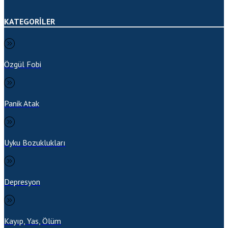
KATEGORİLER
Özgül Fobi
Panik Atak
Uyku Bozuklukları
Depresyon
Kayıp, Yas, Ölüm