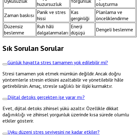
Uykusuzluk
Yorgunluk
huzursuzluk
oluşturma
Panik ve stres
Kas
Planlama ve
Zaman baskısı
hissi
gerginliği
önceliklendirme
Düzensiz
Ruh hâli
Enerji
Dengeli beslenme
beslenme
dalgalanmaları
düşüşü
Sık Sorulan Sorular
Günlük hayatta stres tamamen yok edilebilir mi?
Stresi tamamen yok etmek mümkün değildir. Ancak doğru
yöntemlerle stresin etkisini azaltabilir ve yönetilebilir hâle
getirebilirsin. Amaç, stresle sağlıklı bir ilişki kurmaktır.
Dijital detoks gerçekten işe yarar mı?
Evet, dijital detoks zihinsel yükü azaltır. Özellikle dikkat
dağınıklığı ve zihinsel yorgunluk üzerinde kısa sürede olumlu
etkiler gösterir.
Uyku düzeni stres seviyesini ne kadar etkiler?