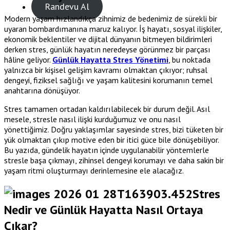
Randevu Al
Modern yaşam hızlandıkça zihnimiz de bedenimiz de sürekli bir
uyaran bombardımanına maruz kalıyor. İş hayatı, sosyal ilişkiler,
ekonomik beklentiler ve dijital dünyanın bitmeyen bildirimleri
derken stres, günlük hayatın neredeyse görünmez bir parçası
hâline geliyor.
Günlük Hayatta Stres Yönetimi
, bu noktada
yalnızca bir kişisel gelişim kavramı olmaktan çıkıyor; ruhsal
dengeyi, fiziksel sağlığı ve yaşam kalitesini korumanın temel
anahtarına dönüşüyor.
Stres tamamen ortadan kaldırılabilecek bir durum değil. Asıl
mesele, stresle nasıl ilişki kurduğumuz ve onu nasıl
yönettiğimiz. Doğru yaklaşımlar sayesinde stres, bizi tüketen bir
yük olmaktan çıkıp motive eden bir itici güce bile dönüşebiliyor.
Bu yazıda, gündelik hayatın içinde uygulanabilir yöntemlerle
stresle başa çıkmayı, zihinsel dengeyi korumayı ve daha sakin bir
yaşam ritmi oluşturmayı derinlemesine ele alacağız.
Stres
Nedir ve Günlük Hayatta Nasıl Ortaya
Çıkar?