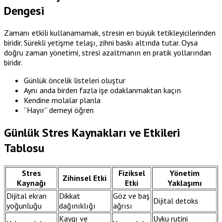
Dengesi
Zamanı etkili kullanamamak, stresin en büyük tetikleyicilerinden
biridir. Sürekli yetişme telaşı, zihni baskı altında tutar. Oysa
doğru zaman yönetimi, stresi azaltmanın en pratik yollarından
biridir.
Günlük öncelik listeleri oluştur
Aynı anda birden fazla işe odaklanmaktan kaçın
Kendine molalar planla
“Hayır” demeyi öğren
Günlük Stres Kaynakları ve Etkileri
Tablosu
Stres
Fiziksel
Yönetim
Zihinsel Etki
Kaynağı
Etki
Yaklaşımı
Dijital ekran
Dikkat
Göz ve baş
Dijital detoks
yoğunluğu
dağınıklığı
ağrısı
Kaygı ve
Uyku rutini