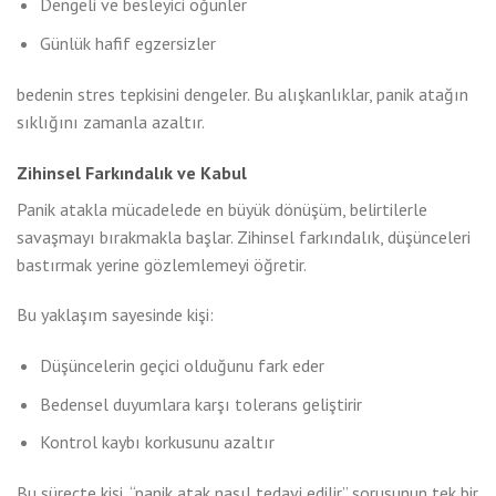
Dengeli ve besleyici öğünler
Günlük hafif egzersizler
bedenin stres tepkisini dengeler. Bu alışkanlıklar, panik atağın
sıklığını zamanla azaltır.
Zihinsel Farkındalık ve Kabul
Panik atakla mücadelede en büyük dönüşüm, belirtilerle
savaşmayı bırakmakla başlar. Zihinsel farkındalık, düşünceleri
bastırmak yerine gözlemlemeyi öğretir.
Bu yaklaşım sayesinde kişi:
Düşüncelerin geçici olduğunu fark eder
Bedensel duyumlara karşı tolerans geliştirir
Kontrol kaybı korkusunu azaltır
Bu süreçte kişi, “panik atak nasıl tedavi edilir” sorusunun tek bir