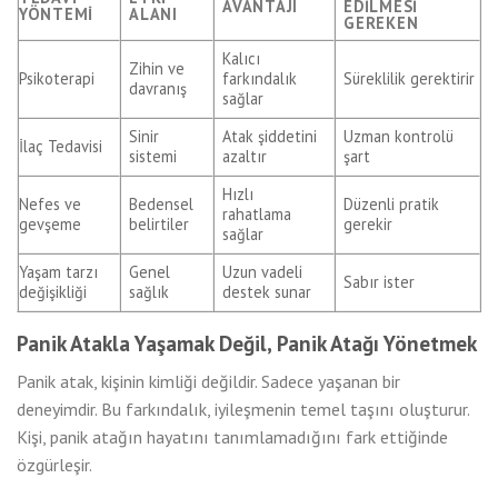
AVANTAJI
EDILMESI
YÖNTEMI
ALANI
GEREKEN
Kalıcı
Zihin ve
Psikoterapi
farkındalık
Süreklilik gerektirir
davranış
sağlar
Sinir
Atak şiddetini
Uzman kontrolü
İlaç Tedavisi
sistemi
azaltır
şart
Hızlı
Nefes ve
Bedensel
Düzenli pratik
rahatlama
gevşeme
belirtiler
gerekir
sağlar
Yaşam tarzı
Genel
Uzun vadeli
Sabır ister
değişikliği
sağlık
destek sunar
Panik Atakla Yaşamak Değil, Panik Atağı Yönetmek
Panik atak, kişinin kimliği değildir. Sadece yaşanan bir
deneyimdir. Bu farkındalık, iyileşmenin temel taşını oluşturur.
Kişi, panik atağın hayatını tanımlamadığını fark ettiğinde
özgürleşir.