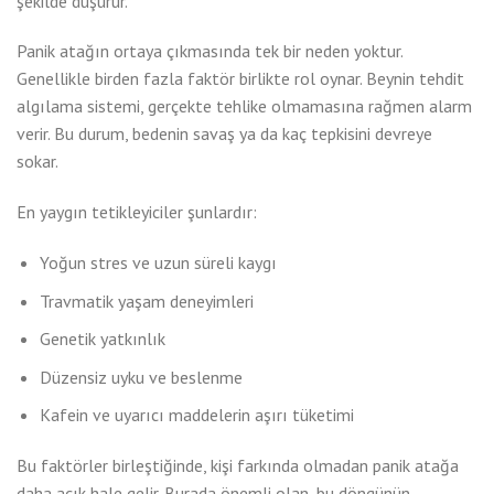
şekilde düşürür.
Panik atağın ortaya çıkmasında tek bir neden yoktur.
Genellikle birden fazla faktör birlikte rol oynar. Beynin tehdit
algılama sistemi, gerçekte tehlike olmamasına rağmen alarm
verir. Bu durum, bedenin savaş ya da kaç tepkisini devreye
sokar.
En yaygın tetikleyiciler şunlardır:
Yoğun stres ve uzun süreli kaygı
Travmatik yaşam deneyimleri
Genetik yatkınlık
Düzensiz uyku ve beslenme
Kafein ve uyarıcı maddelerin aşırı tüketimi
Bu faktörler birleştiğinde, kişi farkında olmadan panik atağa
daha açık hale gelir. Burada önemli olan, bu döngünün