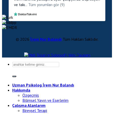
© 2026
İrem Nur Balandı
Tüm Hakları Saklıdır.
Sobesoft
Web Tasarım
Uzman Psikolog İrem Nur Balandı
Hakkımda
Özgeçmiş
Bilimsel Yayın ve Eserlerim
Çalışma Alanlarım
Bireysel Terapi