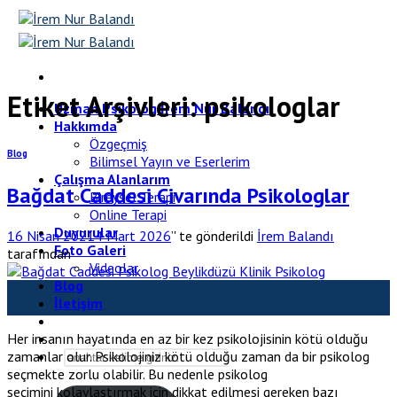
Skip
to
content
Etiket Arşivleri:
psikologlar
Uzman Psikolog İrem Nur Balandı
Hakkımda
Özgeçmiş
Blog
Bilimsel Yayın ve Eserlerim
Çalışma Alanlarım
Bağdat Caddesi Civarında Psikologlar
Bireysel Terapi
Online Terapi
Duyurular
16 Nisan 2021
4 Mart 2026
’' te gönderildi
İrem Balandı
Foto Galeri
tarafından
Videolar
Blog
16
İletişim
Nis
Her insanın hayatında en az bir kez psikolojisinin kötü olduğu
zamanlar olur. Psikolojiniz kötü olduğu zaman da bir psikolog
seçmekte zorlu olabilir. Bu nedenle psikolog
seçimini kolaylaştırmak için dikkat edilmesi gereken bazı