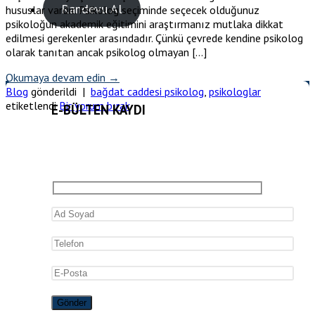
Randevu Al
hususlar vardır. Psikolog seçiminde seçecek olduğunuz
psikoloğun akademik eğitimini araştırmanız mutlaka dikkat
edilmesi gerekenler arasındadır. Çünkü çevrede kendine psikolog
olarak tanıtan ancak psikolog olmayan […]
Okumaya devam edin
→
Blog
gönderildi
|
bağdat caddesi psikolog
,
psikologlar
etiketlendi
Bir yorum bırak
E-BÜLTEN KAYDI