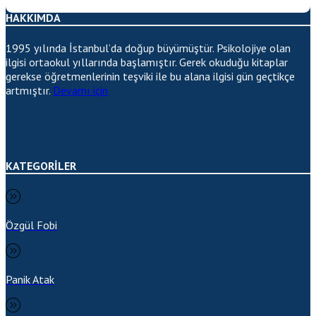
HAKKIMDA
1995 yılında İstanbul’da doğup büyümüştür. Psikolojiye olan
ilgisi ortaokul yıllarında başlamıştır. Gerek okuduğu kitaplar
gerekse öğretmenlerinin teşviki ile bu alana ilgisi gün geçtikçe
artmıştır.
Devamı için
KATEGORİLER
Özgül Fobi
Panik Atak