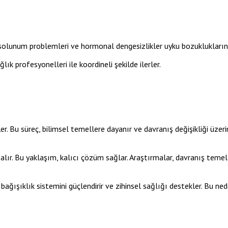
ı, solunum problemleri ve hormonal dengesizlikler uyku bozukluklarına
lık profesyonelleri ile koordineli şekilde ilerler.
fler. Bu süreç, bilimsel temellere dayanır ve davranış değişikliği üzer
 alır. Bu yaklaşım, kalıcı çözüm sağlar. Araştırmalar, davranış temell
ağışıklık sistemini güçlendirir ve zihinsel sağlığı destekler. Bu nedenl