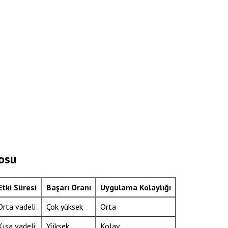
losu
Etki Süresi
Başarı Oranı
Uygulama Kolaylığı
Orta vadeli
Çok yüksek
Orta
Kısa vadeli
Yüksek
Kolay