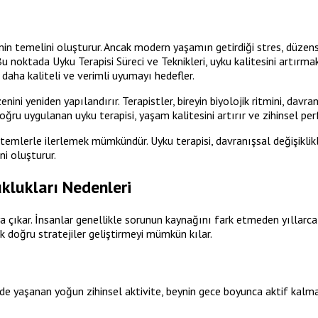
nin temelini oluşturur. Ancak modern yaşamın getirdiği stres, düzens
u noktada Uyku Terapisi Süreci ve Teknikleri, uyku kalitesini artırma
daha kaliteli ve verimli uyumayı hedefler.
enini yeniden yapılandırır. Terapistler, bireyin biyolojik ritmini, davra
ğru uygulanan uyku terapisi, yaşam kalitesini artırır ve zihinsel per
lerle ilerlemek mümkündür. Uyku terapisi, davranışsal değişiklikleri
i oluşturur.
klukları Nedenleri
ya çıkar. İnsanlar genellikle sorunun kaynağını fark etmeden yıllarca
ek doğru stratejiler geliştirmeyi mümkün kılar.
inde yaşanan yoğun zihinsel aktivite, beynin gece boyunca aktif kalm