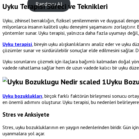
Randevu Al
Uyku Terapisi Süreci ve Teknikleri
Uyku, zihinsel berraklığın, fiziksel yenilenmenin ve duygusal denge
milyonlarca insanın kaliteli uyku deneyimi yaşamasını zorlaştırır. B
yöntemler sunar. Uyku terapisi, yalnızca daha fazla uyumayı değil, 
Uyku terapisi
, bireyin uyku alışkanlıklarını analiz eder ve uyku düz
çözümler sunar ve sürdürülebilir sonuçlar elde edilmesini sağlar. Do
Uyku sorunlarını çözmek için ilaçlara bağımlı kalmadan doğal yöntem
vadede rahatlama sağlar hem de uzun vadede kalıcı bir uyku düzen
Uyku Bozu
Uyku bozuklukları
, birçok farklı faktörün birleşmesi sonucu orta
en önemli adımını oluşturur. Uyku terapisi, bu nedenleri belirleyer
Stres ve Anksiyete
Stres, uyku bozukluklarının en yaygın nedenlerinden biridir. Gün iç
uyanmalara yol açar.