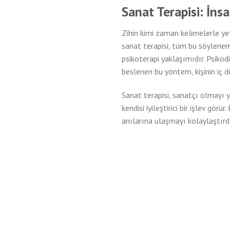
Sanat Terapisi: İns
Zihin kimi zaman kelimelerle ye
sanat terapisi, tüm bu söyleneme
psikoterapi yaklaşımıdır. Psiko
beslenen bu yöntem, kişinin iç dü
Sanat terapisi, sanatçı olmayı 
kendisi iyileştirici bir işlev gö
anılarına ulaşmayı kolaylaştırdı