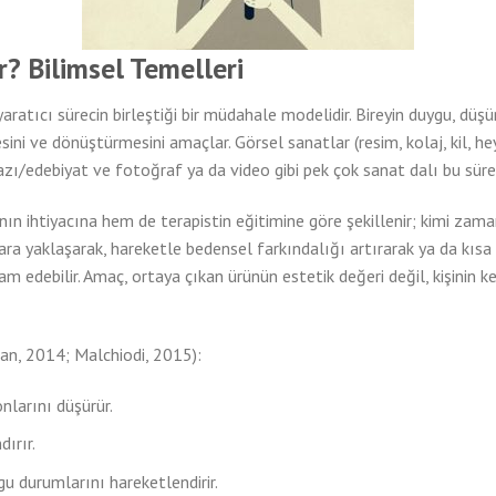
r? Bilimsel Temelleri
 yaratıcı sürecin birleştiği bir müdahale modelidir. Bireyin duygu, dü
ni ve dönüştürmesini amaçlar. Görsel sanatlar (resim, kolaj, kil, heyk
zı/edebiyat ve fotoğraf ya da video gibi pek çok sanat dalı bu süreçt
n ihtiyacına hem de terapistin eğitimine göre şekillenir; kimi zama
ra yaklaşarak, hareketle bedensel farkındalığı artırarak ya da kısa 
 edebilir. Amaç, ortaya çıkan ürünün estetik değeri değil, kişinin ke
an, 2014; Malchiodi, 2015):
larını düşürür.
ırır.
 durumlarını hareketlendirir.