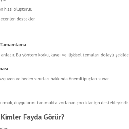
 hissi oluşturur.
cerileri destekler.
e Tamamlama
i anlatır. Bu yöntem korku, kaygı ve ilişkisel temaları dolaylı şekild
ması
özgüven ve beden sınırları hakkında önemli ipuçları sunar.
urmak, duygularını tanımakta zorlanan çocuklar için destekleyicidir.
 Kimler Fayda Görür?
nlar