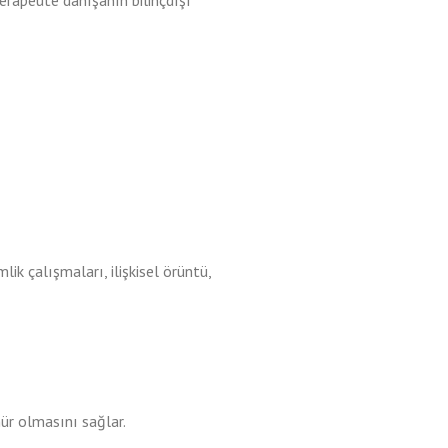
terapeute danışanın bilinçdışı
lik çalışmaları, ilişkisel örüntü,
ür olmasını sağlar.