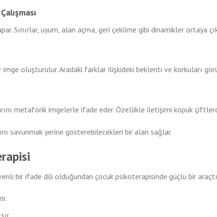
 Çalışması
apar. Sınırlar, uyum, alan açma, geri çekilme gibi dinamikler ortaya çık
 imge oluşturulur. Aradaki farklar ilişkideki beklenti ve korkuları görü
arını metaforik imgelerle ifade eder. Özellikle iletişimi kopuk çiftlerd
rını savunmak yerine gösterebilecekleri bir alan sağlar.
rapisi
enli bir ifade dili olduğundan çocuk psikoterapisinde güçlü bir araçtı
ir.
şır.