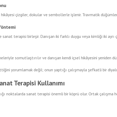
yonu
kâyesi çizgiler, dokular ve sembollerle işlenir. Travmatik düğümleri
 Yöntemi
e sanat terapisi birleşir. Danışan iki farklı duygu veya kimliği iki ayr
riyle somutlaştırılır ve danışan kendi içsel hikâyesini yeniden dü
tiğini yorumlamak değil; onun yaptığı çalışmayla şefkatli bir diyal
Sanat Terapisi Kullanımı
ndığı noktalarda sanat terapisi önemli bir köprü olur. Ortak çalışma