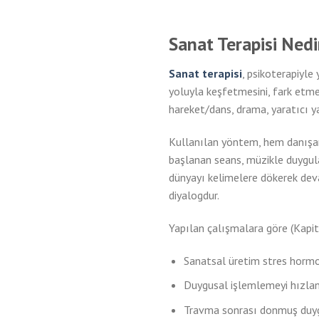
Sanat Terapisi Nedi
Sanat terapisi
, psikoterapiyle
yoluyla keşfetmesini, fark etmesi
hareket/dans, drama, yaratıcı ya
Kullanılan yöntem, hem danışanı
başlanan seans, müzikle duygula
dünyayı kelimelere dökerek devam
diyalogdur.
Yapılan çalışmalara göre (Kapit
Sanatsal üretim stres hormon
Duygusal işlemlemeyi hızland
Travma sonrası donmuş duygu