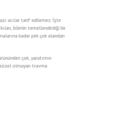
zı acılar tarif edilemez. İşte
ılan, bilimin temellendirdiği bir
rmalarına kadar pek çok alandan
 ürününden çok, yaratımın
iği, sözel olmayan travma