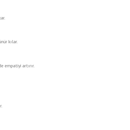
ar.
nür kılar.
e empatiyi artırır.
r.