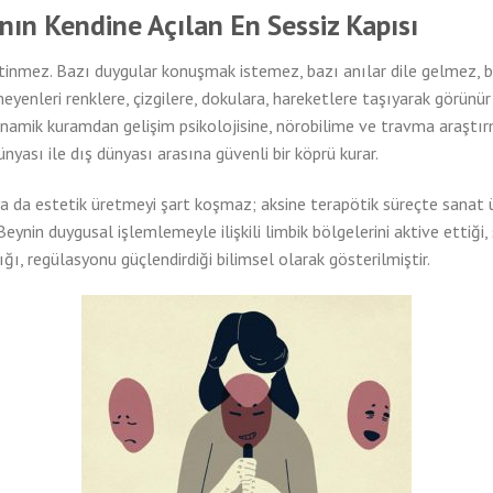
anın Kendine Açılan En Sessiz Kapısı
tinmez. Bazı duygular konuşmak istemez, bazı anılar dile gelmez, ba
yenleri renklere, çizgilere, dokulara, hareketlere taşıyarak görünür k
dinamik kuramdan gelişim psikolojisine, nörobilime ve travma araştı
nyası ile dış dünyası arasına güvenli bir köprü kurar.
ya da estetik üretmeyi şart koşmaz; aksine terapötik süreçte sanat
rür. Beynin duygusal işlemlemeyle ilişkili limbik bölgelerini aktive ett
ğı, regülasyonu güçlendirdiği bilimsel olarak gösterilmiştir.