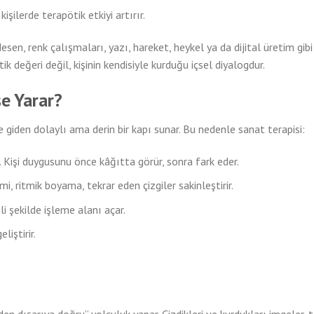
işilerde terapötik etkiyi artırır.
, desen, renk çalışmaları, yazı, hareket, heykel ya da dijital üretim g
k değeri değil, kişinin kendisiyle kurduğu içsel diyalogdur.
şe Yarar?
 giden dolaylı ama derin bir kapı sunar. Bu nedenle sanat terapisi:
. Kişi duygusunu önce kâğıtta görür, sonra fark eder.
i, ritmik boyama, tekrar eden çizgiler sakinleştirir.
i şekilde işleme alanı açar.
liştirir.