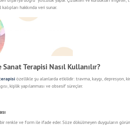
den dışarıya doğru” yolculuk yapar. Çizdikleri ve kurdukları imgeler, 
 kalıpları hakkında veri sunar.
 Sanat Terapisi Nasıl Kullanılır?
terapisi
özellikle şu alanlarda etkilidir: travma, kaygı, depresyon, kim
ısı, kişilik yapılanması ve obsesif süreçler.
ası
bir renkle ve form ile ifade eder. Söze dökülmeyen duyguların görün