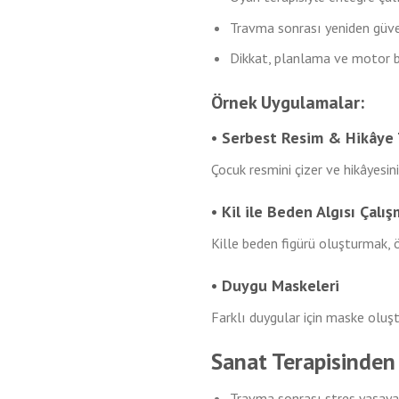
Travma sonrası yeniden güven
Dikkat, planlama ve motor be
Örnek Uygulamalar:
• Serbest Resim & Hikây
Çocuk resmini çizer ve hikâyesin
• Kil ile Beden Algısı Çalış
Kille beden figürü oluşturmak, 
• Duygu Maskeleri
Farklı duygular için maske oluşt
Sanat Terapisinden
Travma sonrası stres yaşaya