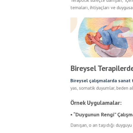
Terapötik süreçte danışan, “içer
temaları, ihtiyaçları ve duygusal
Bireysel Terapilerde
Bireysel çalışmalarda sanat 
yas, somatik duyumlar, beden alg
Örnek Uygulamalar:
• “Duygunun Rengi” Çalışm
Danışan, o an taşıdığı duyguyu 