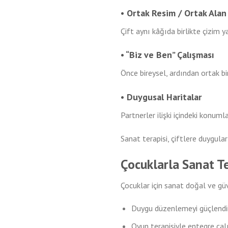
• Ortak Resim / Ortak Alan
Çift aynı kâğıda birlikte çizim y
• “Biz ve Ben” Çalışması
Önce bireysel, ardından ortak bir
• Duygusal Haritalar
Partnerler ilişki içindeki konuml
Sanat terapisi, çiftlere duygula
Çocuklarla Sanat Te
Çocuklar için sanat doğal ve güv
Duygu düzenlemeyi güçlendir
Oyun terapisiyle entegre çalı