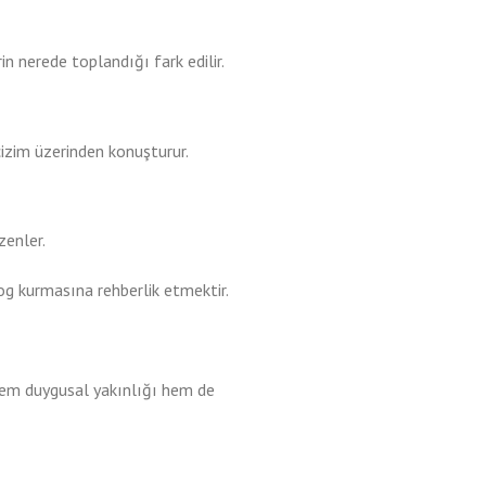
n nerede toplandığı fark edilir.
ı çizim üzerinden konuşturur.
zenler.
og kurmasına rehberlik etmektir.
 hem duygusal yakınlığı hem de