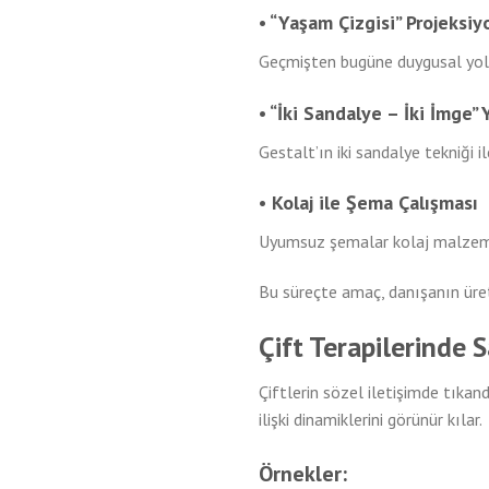
• “Yaşam Çizgisi” Projeksi
Geçmişten bugüne duygusal yol hi
• “İki Sandalye – İki İmge”
Gestalt’ın iki sandalye tekniği il
• Kolaj ile Şema Çalışması
Uyumsuz şemalar kolaj malzemele
Bu süreçte amaç, danışanın üret
Çift Terapilerinde 
Çiftlerin sözel iletişimde tıka
ilişki dinamiklerini görünür kılar.
Örnekler: