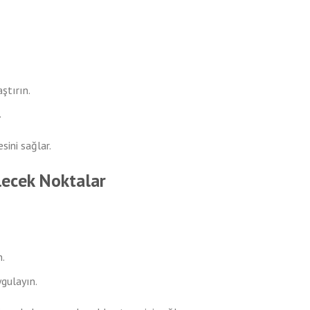
ştırın.
.
sini sağlar.
lecek Noktalar
n.
ygulayın.