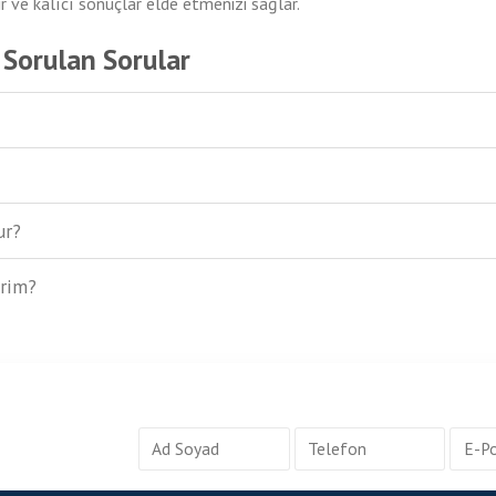
ir ve kalıcı sonuçlar elde etmenizi sağlar.
ık Sorulan Sorular
ur?
erim?