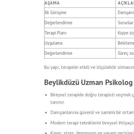
AŞAMA
AÇIKL
İlk Görüşme
Danışanın
Değerlendirme
Sorunlar 
Terapi Planı
Kişiye öz
Uygulama
Belirlen
Değerlendirme
Süreç so
Bu yapı, terapinin etkili ve ölçülebilir olmasın
Beylikdüzü Uzman Psikolog
Bireysel terapide doğru terapisti seçmek 
tanınır.
Danışanlarına güvenli ve samimi bir ortam
Modern terapi tekniklerini bireysel ihtiyaç
Kaygı, stres, depresyon ve yaşam geçişleri