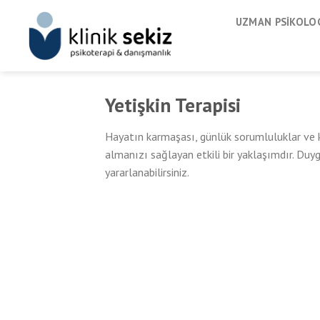
Skip
UZMAN PSIKOLOG
to
content
Yetişkin Terapisi
Hayatın karmaşası, günlük sorumluluklar ve k
almanızı sağlayan etkili bir yaklaşımdır. Duyg
yararlanabilirsiniz.