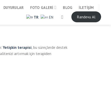
DUYURULAR
FOTO GALERI
BLOG
İLETIŞIM
Randevu Al
TR
EN
r.
Yetişkin terapisi
, bu süreçlerde destek
litenizi artırmak için terapiden