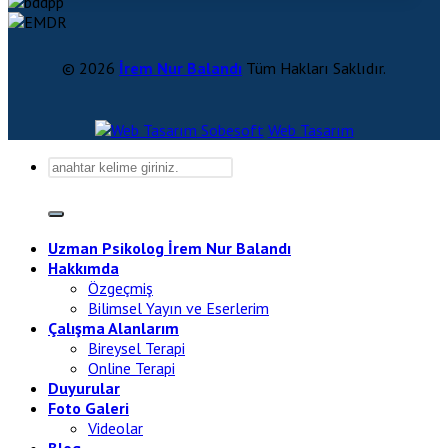
© 2026
İrem Nur Balandı
Tüm Hakları Saklıdır.
Sobesoft
Web Tasarım
Uzman Psikolog İrem Nur Balandı
Hakkımda
Özgeçmiş
Bilimsel Yayın ve Eserlerim
Çalışma Alanlarım
Bireysel Terapi
Online Terapi
Duyurular
Foto Galeri
Videolar
Blog