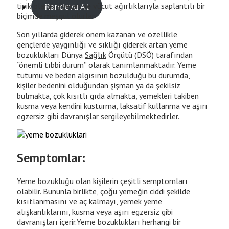
tipik olarak yiyecek ve vücut ağırlıklarıyla saplantılı bir
Randevu Al
biçimde meşgul olurlar.
Son yıllarda giderek önem kazanan ve özellikle
gençlerde yaygınlığı ve sıklığı giderek artan yeme
bozuklukları Dünya
Sağlık
Örgütü (DSÖ) tarafından
“önemli tıbbi durum” olarak tanımlanmaktadır. Yeme
tutumu ve beden algısının bozulduğu bu durumda,
kişiler bedenini olduğundan şişman ya da şekilsiz
bulmakta, çok kısıtlı gıda almakta, yemekleri takiben
kusma veya kendini kusturma, laksatif kullanma ve aşırı
egzersiz gibi davranışlar sergileyebilmektedirler.
Semptomlar:
Yeme bozukluğu olan kişilerin çeşitli semptomları
olabilir. Bununla birlikte, çoğu yemeğin ciddi şekilde
kısıtlanmasını ve aç kalmayı, yemek yeme
alışkanlıklarını, kusma veya aşırı egzersiz gibi
davranışları içerir.Yeme bozuklukları herhangi bir