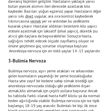
davranış biçimleri geliştirir. Hastaların yaklaşık yarısı
bütün yiyecek alımını ileri derecede azaltarak kilo
kaybeder. Bazıları yoğun egzersiz yapar. Hastaların diğer
yarısı sıkı
diyet
uygular, ara sıra kontrol kaybederek
tıkınırcasına
yemek
yer ve ardından bu yediklerini
kusarak çıkarır. Hastalar aldıkları besinlerin kilo yapıcı
etkisini azaltmak için laksatif (ishal yapıcı), diüretik (su
atıcı) gibi ilaçlara da başvurabilirler. Sonuçta hasta,
sağlığını tehdit edecek ölçüde zayıflamış oluyor ve
önüne geçilmesi güç sorunlar oluşmaya başlıyor.
Anoreksiya nervoza için en riskli yaşlar 14 -15 yaşlarıdır.
3-Bulimia Nervoza
Bulimiya nervoza, aşırı yeme atakları ve arkasından
gelen kusmaların yaşandığı bir yeme bozukluğudur.
Hasta yine zayıf bir bedene sahip olmak istediği için
anoreksiya nervozada olduğu gibi yediklerini dışarı
atmak,kilo almamak için çeşitli yollara başvurur. Ancak
bu tabloda farklı olarak hasta hafif kilolu ya da normal
beden ağırlığında olabilir. Bulimiya nervoza için ise tipik
başlangıç 18-19 yaş arasıdır. Bulimialı bir kişi, ilk önce
büyük porsiyonlardaki yemekleri yiyip sonrasında çok