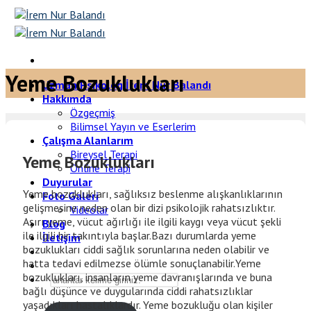
Skip
to
content
Yeme Bozuklukları
Uzman Psikolog İrem Nur Balandı
Hakkımda
Özgeçmiş
Bilimsel Yayın ve Eserlerim
Çalışma Alanlarım
Bireysel Terapi
Yeme Bozuklukları
Online Terapi
Duyurular
Yeme bozuklukları, sağlıksız beslenme alışkanlıklarının
Foto Galeri
gelişmesine neden olan bir dizi psikolojik rahatsızlıktır.
Videolar
Aşırı yeme, vücut ağırlığı ile ilgili kaygı veya vücut şekli
Blog
ile ilgili bir takıntıyla başlar.Bazı durumlarda yeme
İletişim
bozuklukları ciddi sağlık sorunlarına neden olabilir ve
hatta tedavi edilmezse ölümle sonuçlanabilir.Yeme
bozuklukları, insanların yeme davranışlarında ve buna
bağlı düşünce ve duygularında ciddi rahatsızlıklar
yaşadıkları hastalıklardır. Yeme bozukluğu olan kişiler