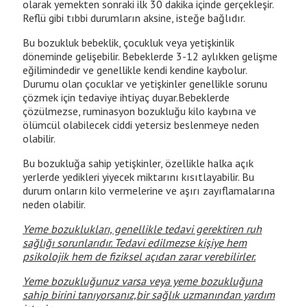
olarak yemekten sonraki ilk 30 dakika içinde gerçekleşir.
Reflü gibi tıbbi durumların aksine, isteğe bağlıdır.
Bu bozukluk bebeklik, çocukluk veya yetişkinlik
döneminde gelişebilir. Bebeklerde 3-12 aylıkken gelişme
eğilimindedir ve genellikle kendi kendine kaybolur.
Durumu olan çocuklar ve yetişkinler genellikle sorunu
çözmek için tedaviye ihtiyaç duyar.Bebeklerde
çözülmezse, ruminasyon bozukluğu kilo kaybına ve
ölümcül olabilecek ciddi yetersiz beslenmeye neden
olabilir.
Bu bozukluğa sahip yetişkinler, özellikle halka açık
yerlerde yedikleri yiyecek miktarını kısıtlayabilir. Bu
durum onların kilo vermelerine ve aşırı zayıflamalarına
neden olabilir.
Yeme bozuklukları, genellikle tedavi gerektiren ruh
sağlığı sorunlarıdır. Tedavi edilmezse kişiye hem
psikolojik hem de fiziksel açıdan zarar verebilirler.
Yeme bozukluğunuz varsa veya yeme bozukluğuna
sahip birini tanıyorsanız,bir sağlık uzmanından yardım