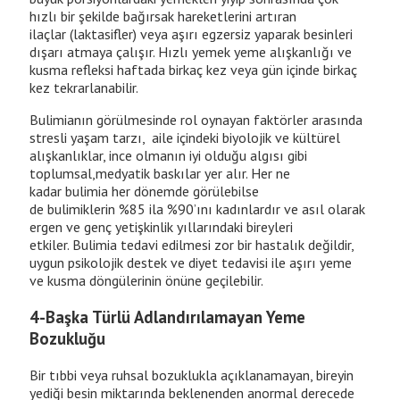
hızlı bir şekilde bağırsak hareketlerini artıran
ilaçlar (laktasifler) veya aşırı egzersiz yaparak besinleri
dışarı atmaya çalışır. Hızlı yemek yeme alışkanlığı ve
kusma refleksi haftada birkaç kez veya gün içinde birkaç
kez tekrarlanabilir.
Bulimianın görülmesinde rol oynayan faktörler arasında
stresli yaşam tarzı, aile içindeki biyolojik ve kültürel
alışkanlıklar, ince olmanın iyi olduğu algısı gibi
toplumsal,medyatik baskılar yer alır. Her ne
kadar bulimia her dönemde görülebilse
de bulimiklerin %85 ila %90’ını kadınlardır ve asıl olarak
ergen ve genç yetişkinlik yıllarındaki bireyleri
etkiler. Bulimia tedavi edilmesi zor bir hastalık değildir,
uygun psikolojik destek ve diyet tedavisi ile aşırı yeme
ve kusma döngülerinin önüne geçilebilir.
4-Başka Türlü Adlandırılamayan Yeme
Bozukluğu
Bir tıbbi veya ruhsal bozuklukla açıklanamayan, bireyin
yediği besin miktarında beklenenden anormal derecede