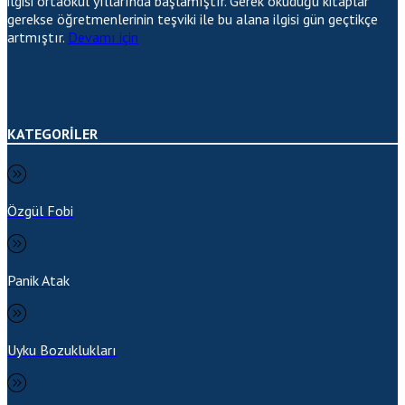
ilgisi ortaokul yıllarında başlamıştır. Gerek okuduğu kitaplar
gerekse öğretmenlerinin teşviki ile bu alana ilgisi gün geçtikçe
artmıştır.
Devamı için
KATEGORİLER
Özgül Fobi
Panik Atak
Uyku Bozuklukları