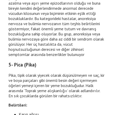
azalma veya aşırı yeme epizodlarının olduğu ve buna
bireyin kendini değerlendirmede anormal derecede
vücudun kilosunun veya biçiminin etkinin eşlik ettiği
bozukluklardır. Bu kategorideki hastalar, anoreksiya
nervoza ve bulimia nervozanın tüm teşhis belirtilerini
göstermiyor, fakat önemli yeme tutum ve davranış
bozukluğuna sahip oluyorlar. Bu grup, anoreksiya veya
bulimia nervozaya göre daha az ciddi bir sendrom olarak
görülüyor. Her üç hastalıkta da, vücut
hoşnutsuzluğunun derecesi ve diğer zihinsel
semptomlar arasında benzerlikler bulunuyor
5- Pica (Pika)
Pika, tipik olarak yiyecek olarak düşünülmeyen ve saç, kir
ve boya parçaları gibi önemli besin değeri içermeyen
öğeleri yemeyi içeren bir yeme bozukluğudur. Halk
arasında ‘Toprak yeme alışkanlığıı’ olarak adlandırılır.
En sık çocuklarda görülen bir rahatsızlıktır.
Belirtileri:
Karın ağrısı